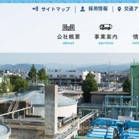
採用情報
交通ア
サイトマップ
公開
槽の適正処理
公社の3Kと社訓
地域の清掃活動への参加
Gsへの取組み
槽の保守点検・清掃
し尿汲み取り