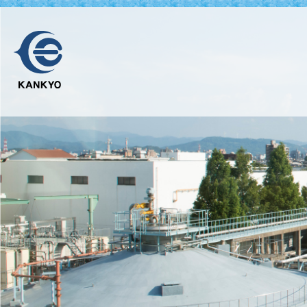
公社基本情報
食品関連企業の皆さま
情報
浄化
地中熱利用によるCO2の削減量
SD
ごみの収集・再資源化
浄化